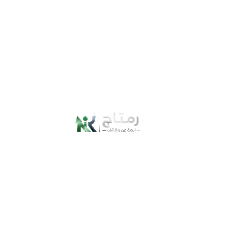
والإبطين، والمناطق الحساسة أيضاً، ومايميز كريم الفا بلس عن غيره
من باقي المنتجات ، بأنه لا يسبب التهابات أو تحسس، أو حكة وتهيج فهو
آمن تماماً حتى مع الاستخدام اليومي.
لهذا الكريم تأثير فعال في تفتيح البقع الداكنة والسمراء الناتجة عن
الإصابة ببعض الأمراض الجلدية أو استعمال كريم غير مناسب، ويستخدم
في علاج الكلف الناجمة عن التغيرات الهرمونية سواء بسبب الحمل أو
تكيسات المبيض ، ويعمل على تفتيح التصبغات وآثار حب الشباب و
المناطق الحساسة بأمان دون ترك أي آثار جانبية.