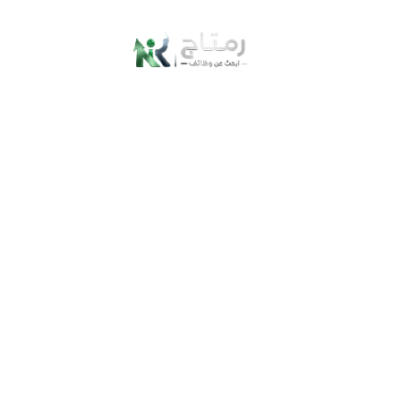
تميز حبوب فيروجلوبين بالعديد من الفوائد ، التي تساعد على تحسين
صحة الجسم والشعر فهي تساعد على منع تساقط الشعر بفضل
احتوائها على فيتامين ب المهم في بناء بصيلات شعر سليمة وقوية ،
بالأضافة الى العديد من الفيتامينات التي تساهم في اصلاح البصيلات
التالفة وأنتاج شعيرات قوية وصحية .
من العناصر الأساسية التي تدخل في تركيبة الفيروجلين الزنك ، الذي يعد
من العناصر الأساسية التي تساعد في أنتاج كيراتين وعو عبارة عن بروتين
أساسي لتشكيل الشعر ، و الحفاظ على الأظافر الجسم والشعر، مما
يساهم في تعزيز نمو الشعر ،وتكوين خلايا الدم الحمراء التي تنقل
الفيتامينات والمعادة الهامة لمختلف أنحاء الجسم وهذا بفضل عنصر
الحديد .