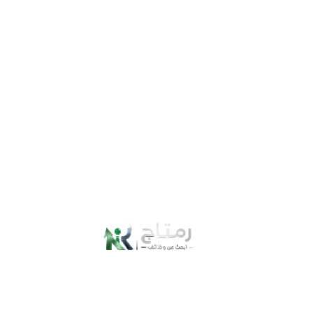
يمكنك استخدام مرهم بيافين لتبييض المناطق الحساسة عبر مزجه مع
بعض المكونات الموجودة داخل منزلك ، للحصول علة بَشرة خالية من
البقع الداكنة ، ومنحها النضارة و نعومة فائقة ، كما يحسن ملمس
الجلد ويخلصك من الدهون والزيوت التي تسبب في ظهور الحبوب والبثور .
المكونات :
1 ملعقة جليسرين .
1 ملعقة مسحوق الارز .
2 ملعقة من عصير الليمون .
كمية قليلة من كريم بيافين .